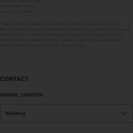
Rumänien: +40 800672393
Serbien: 0800 191053
Türkei: +90 4446284
3
Belgien, Bosnien-Herzegowina, Brasilien, Bulgarien, Dänemark, Deutschland,
Estland, Finnland, Frankreich, Griechenland, Großbritannien, Irland, Italien, Kroatien,
Lettland, Litauen, Luxemburg, Montenegro, Niederlande, Norwegen, Österreich,
Polen, Portugal, Rumänien, Schweden, Schweiz, Serbien, Slowakei, Slowenien,
Spanien, Südafrika Tschechien, Türkei, Ungarn, Zypern.
CONTACT
CHOOSE_LOCATION
Nürnberg