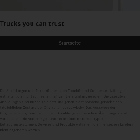
Trucks you can trust
Startseite
Die Abbildungen und Texte können auch Zubehör und Sonderausstattungen
enthalten, die nicht zum serienmäßigen Lieferumfang gehören. Die gezeigten
Abbildungen sind nur beispielhaft und geben nicht notwendigerweise den
tatsächlichen Zustand der Originalfahrzeuge wieder. Das Aussehen der
Originalfahrzeuge kann von diesen Abbildungen abweichen. Änderungen sind
vorbehalten. Die Abbildungen und Texte können ebenso Typen,
Betreuungsleistungen, Services und Produkte enthalten, die in einzelnen Ländern
nicht angeboten werden.