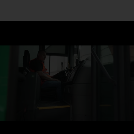
Niedrige Sitzposition und bodentief verglaste Falttüren: Mit
dem Econic bist du auf Augenhöhe mit dem Straßengeschehen.
Bequem rein und raus im arbeitsreichen Alltag: Dank der
niedrigen Höhe müssen du und deine Crew nur 2 Stufen beim
Einsteigen nehmen.