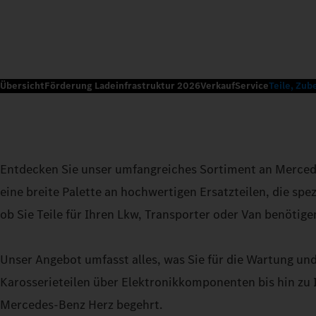
Übersicht
Förderung Ladeinfrastruktur 2026
Verkauf
Service
Teile, Zub
Entdecken Sie unser umfangreiches Sortiment an Mercede
eine breite Palette an hochwertigen Ersatzteilen, die spe
ob Sie Teile für Ihren Lkw, Transporter oder Van benötige
Unser Angebot umfasst alles, was Sie für die Wartung un
Karosserieteilen über Elektronikkomponenten bis hin zu I
Mercedes-Benz Herz begehrt.