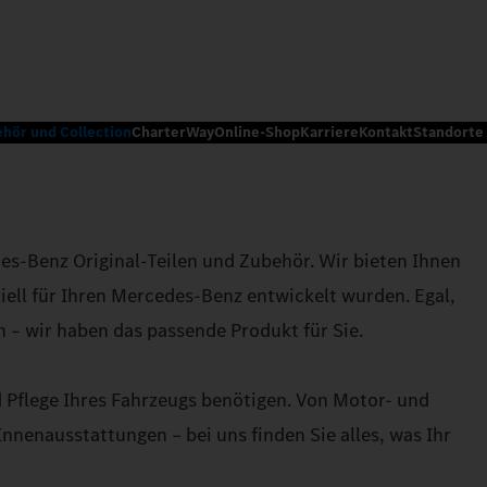
ehör und Collection
CharterWay
Online-Shop
Karriere
Kontakt
Standorte
s-Benz Original-Teilen und Zubehör. Wir bieten Ihnen
ziell für Ihren Mercedes-Benz entwickelt wurden. Egal,
n – wir haben das passende Produkt für Sie.
d Pflege Ihres Fahrzeugs benötigen. Von Motor- und
nnenausstattungen – bei uns finden Sie alles, was Ihr